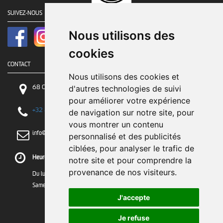
SUIVEZ-NOUS
Nous utilisons des
cookies
CONTACT
Nous utilisons des cookies et
68 Chaussée de Tirlemont, 5030 Gembloux
d'autres technologies de suivi
pour améliorer votre expérience
+32 81 84 84 84
de navigation sur notre site, pour
vous montrer un contenu
info@greenrobot.be
personnalisé et des publicités
ciblées, pour analyser le trafic de
Heures d'ouverture :
notre site et pour comprendre la
provenance de nos visiteurs.
Du lundi au vendredi : 8h30 à 12h - 13h à 17h
Samedi : 9h à 13h
J'accepte
Je refuse