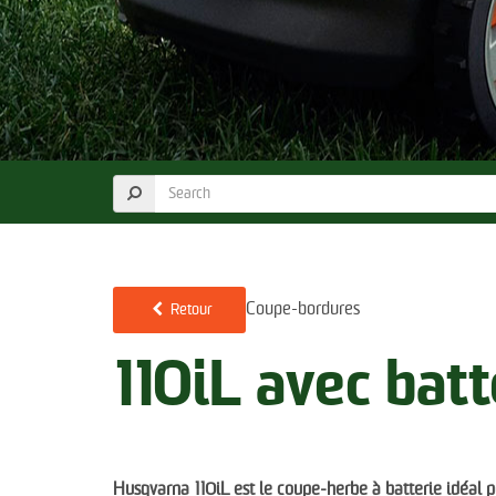
Coupe-bordures
Retour
110iL avec batt
Husqvarna 110iL est le coupe-herbe à batterie idéal po