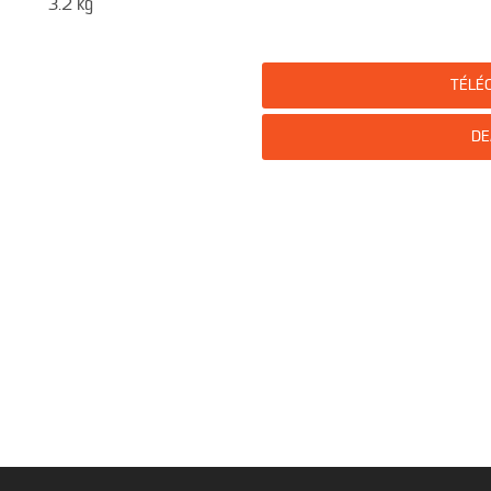
3.2 kg
TÉLÉ
DE