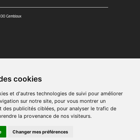
5030 Gembloux
 12h - 13h à 17h
 des cookies
ies et d'autres technologies de suivi pour améliorer
vigation sur notre site, pour vous montrer un
 des publicités ciblées, pour analyser le trafic de
prendre la provenance de nos visiteurs.
ookies
e
Changer mes préférences